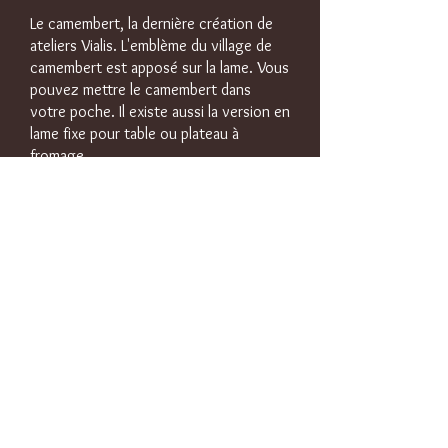
Le camembert, la dernière création de
ateliers Vialis. L'emblème du village de
camembert est apposé sur la lame. Vous
pouvez mettre le camembert dans
votre poche. Il existe aussi la version en
lame fixe pour table ou plateau à
fromage.
A partir de 105€
Boutique en ligne
L'Aurillac
Le couteau L'Aurillac (ville du Cantal) à
une lame en 12C27 son manche est