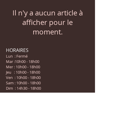
Il n'y a aucun article à
afficher pour le
moment.
​HORAIRES
Lun : Fermé
Mar :10h00 - 18h00
Mer :
10h00 - 18h00
Jeu :
10h00 - 18h00
Ven :
10h00 - 18h00
Sam :
10h00 - 18h00
Dim :
14h30 - 18h00
Inscrivez-vous à notre liste de
diffusion
Ne manquez aucune actualité