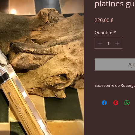
platines gu
Prix
220,00 €
Quantité
*
Aj
Sauveterre de Rouerg
Fondé en 1281, Sauv
des « plus beaux vi
magnifique Bastide R
autour de la place 
télévisée,Guy Vialis
couteau qui fût l'act
XIIIe au XVIIIe siècle