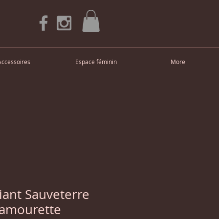
Accessoires
Espace féminin
More
iant Sauveterre
 amourette