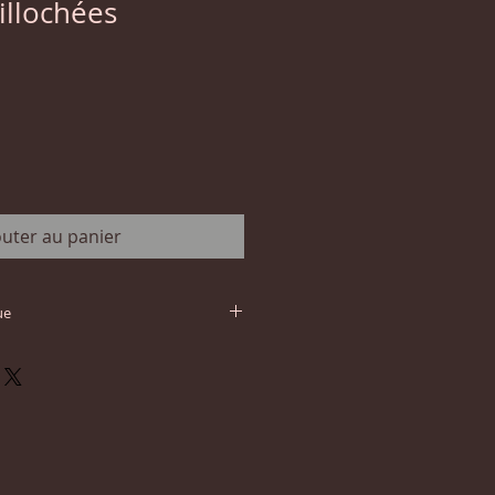
illochées
outer au panier
ue
eterre de Rouergue classé l'un
llages de France» est une
oyale du XIIIe siècle bâtie
aux Arcades. Suite à une série
 reprend la fabrication du
ivité principale du village du
.